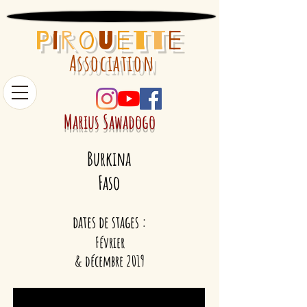
P
i
r
o
u
e
t
t
e
Association
Marius Sawadogo
Burkina
Faso
dates de stages :
Février
& décembre 2019