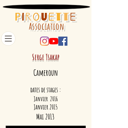
P
i
r
o
u
e
t
t
e
Association
Serge Tsakap
Cameroun
dates de stages :
Janvier 2016
Janvier 2015
Mai 2013