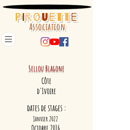
P
i
r
o
u
e
t
t
e
Association
Sellou Blagone
Côte
d'Ivoire
dates de stages :
Janvier 2022
Octobre 2016