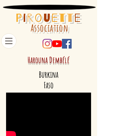
P
i
r
o
u
e
t
t
e
Association
Harouna
Dembélé
Burkina
Faso