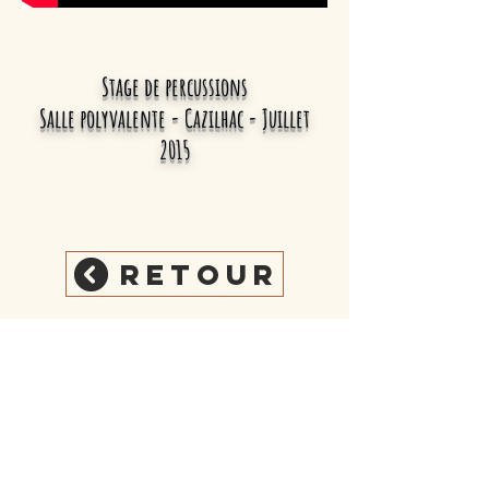
Stage de percussions
Salle polyvalente - Cazilhac
-
Juillet
2015
Retour
Cazilhac, Hérault
asso.pirouette34@gmail.com