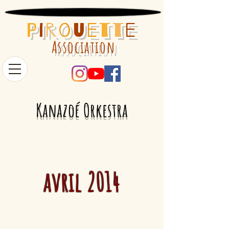
P
i
r
o
u
e
t
t
e
Association
Kanazoé Orkestra
avril 2014