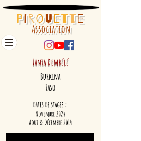
P
i
r
o
u
e
t
t
e
Association
Fanta
Dembélé
Burkina
Faso
dates de stages :
Novembre 2024
Aout & Décembre 2014