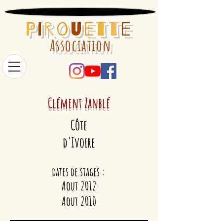
P
i
r
o
u
e
t
t
e
Association
Clément
Zanblé
Côte
d'Ivoire
dates de stages :
Aout 2012
Aout 2010