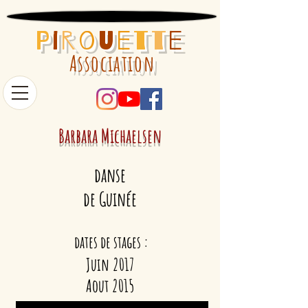
P
i
r
o
u
e
t
t
e
Association
Barbara
Michaelsen
danse
de Guinée
dates de stages :
Juin 2017
Aout 2015