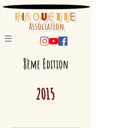
P
i
r
o
u
e
t
t
e
Association
8
E
ème
dition
2015